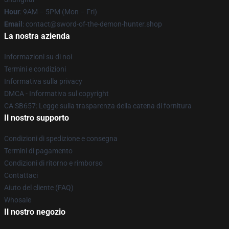
Hour
: 9AM – 5PM (Mon – Fri)
Email
: contact@sword-of-the-demon-hunter.shop
La nostra azienda
Informazioni su di noi
Termini e condizioni
Informativa sulla privacy
DMCA - Informativa sul copyright
CA SB657: Legge sulla trasparenza della catena di fornitura
Il nostro supporto
Condizioni di spedizione e consegna
Termini di pagamento
Condizioni di ritorno e rimborso
Contattaci
Aiuto del cliente (FAQ)
Whosale
Il nostro negozio