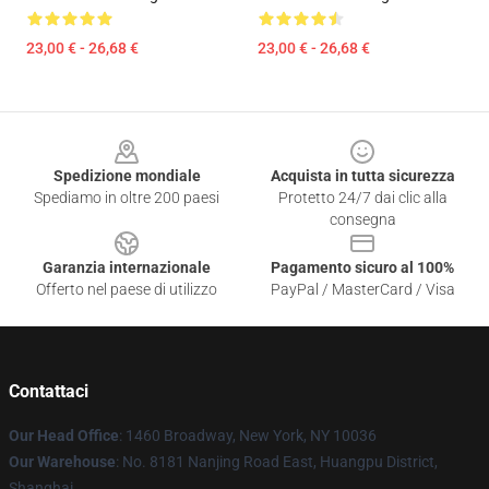
23,00 € - 26,68 €
23,00 € - 26,68 €
Footer
Spedizione mondiale
Acquista in tutta sicurezza
Spediamo in oltre 200 paesi
Protetto 24/7 dai clic alla
consegna
Garanzia internazionale
Pagamento sicuro al 100%
Offerto nel paese di utilizzo
PayPal / MasterCard / Visa
Contattaci
Our Head Office
: 1460 Broadway, New York, NY 10036
Our Warehouse
: No. 8181 Nanjing Road East, Huangpu District,
Shanghai