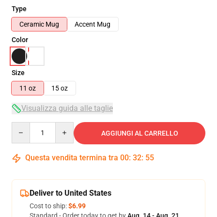
Type
Ceramic Mug
Accent Mug
Color
Size
11 oz
15 oz
Visualizza guida alle taglie
Quantity
AGGIUNGI AL CARRELLO
Questa vendita termina tra
00
:
32
:
55
Deliver to United States
Cost to ship:
$6.99
Standard - Order today to get by
Aug. 14 - Aug. 21