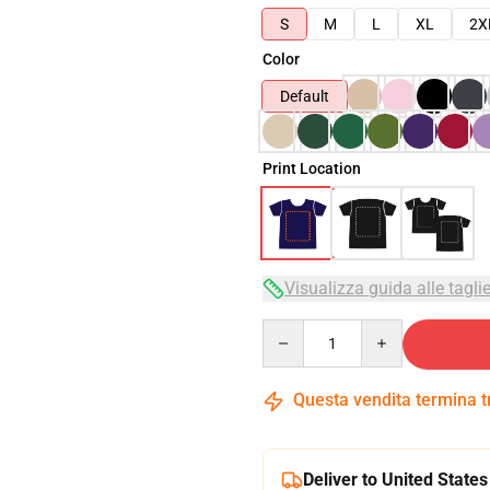
S
M
L
XL
2X
Color
Default
Print Location
Visualizza guida alle tagli
Quantity
Questa vendita termina 
Deliver to United States