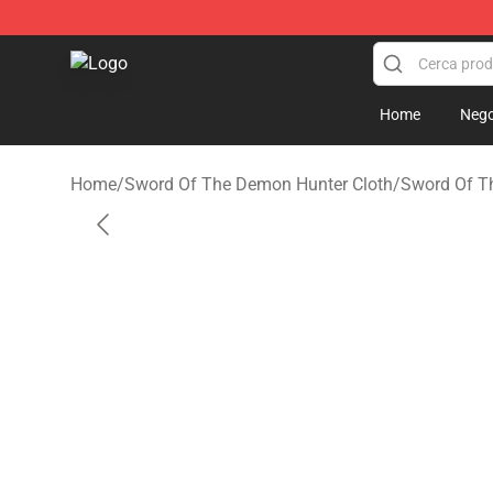
Sword Of The Demon Hunter Shop - Official Sword Of
Home
Nego
Home
/
Sword Of The Demon Hunter Cloth
/
Sword Of T