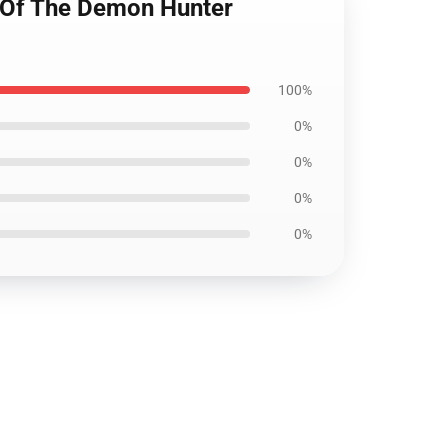
d Of The Demon Hunter
100%
0%
0%
0%
0%