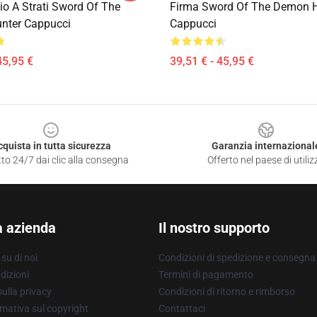
io A Strati Sword Of The
Firma Sword Of The Demon H
nter Cappucci
Cappucci
45,95 €
39,51 € - 45,95 €
cquista in tutta sicurezza
Garanzia internazional
to 24/7 dai clic alla consegna
Offerto nel paese di utiliz
a azienda
Il nostro supporto
su di noi
Condizioni di spedizione e consegna
dizioni
Termini di pagamento
ulla privacy
Condizioni di ritorno e rimborso
mativa sul copyright
Contattaci