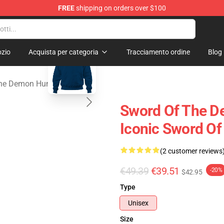
FREE
shipping on orders over $100
 The Demon Hunter Merchandise Store
blank template
zio
Acquista per categoria
Tracciamento ordine
Blog
he Demon Hunter Cappucci
Sword Of The De
Iconic Sword O
(2 customer reviews
€49.39
€39.51
-20%
$42.95
Type
Unisex
Size