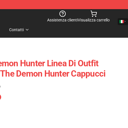
Assistenza clienti
Visualizza carrello
Contatti
mon Hunter Linea Di Outfit
f The Demon Hunter Cappucci
)