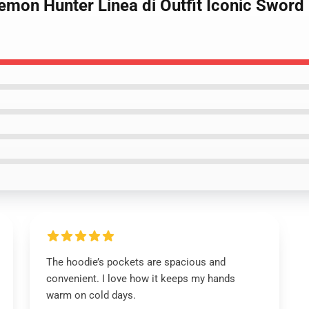
Demon Hunter Linea di Outfit Iconic Swor
The hoodie’s pockets are spacious and
convenient. I love how it keeps my hands
warm on cold days.