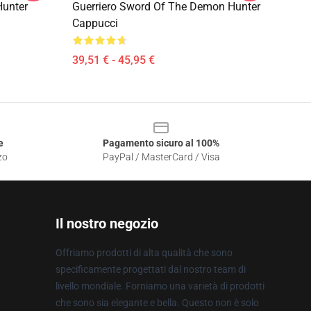
unter
Guerriero Sword Of The Demon Hunter
Cappucci
39,51 € - 45,95 €
e
Pagamento sicuro al 100%
zo
PayPal / MasterCard / Visa
Il nostro negozio
Offriamo prodotti di alta qualità che sono
specificamente progettati dal nostro team di
livello mondiale. Forniamo una varietà di prodotti
che sono sia elegante e bella. Questo non è solo