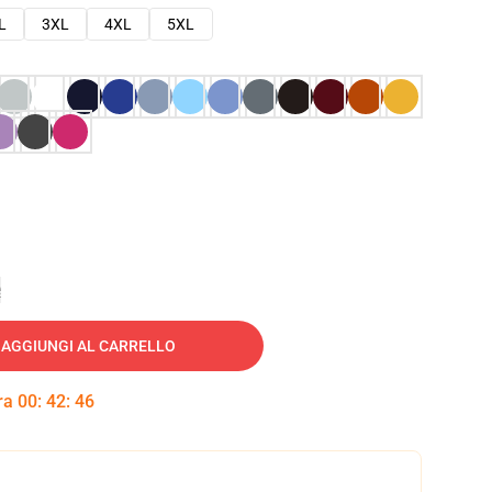
L
3XL
4XL
5XL
e
AGGIUNGI AL CARRELLO
tra
00
:
42
:
45