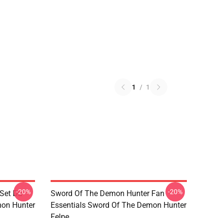
1
/
1
-20%
-20%
Set Da
Sword Of The Demon Hunter Fan
mon Hunter
Essentials Sword Of The Demon Hunter
Felpe