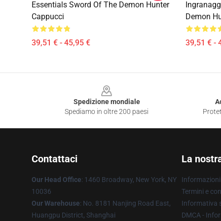
Essentials Sword Of The Demon Hunter
Ingranagg
Cappucci
Demon Hu
39,51 € - 45,95 €
39,51 € - 
Footer
Spedizione mondiale
A
Spediamo in oltre 200 paesi
Protet
Contattaci
La nostr
Our Head Office
: 1460 Broadway, New York, NY
Informazioni 
10036
Termini e con
Our Warehouse
: No. 8181 Nanjing Road East,
Informativa s
Huangpu District, Shanghai
DMCA - Infor