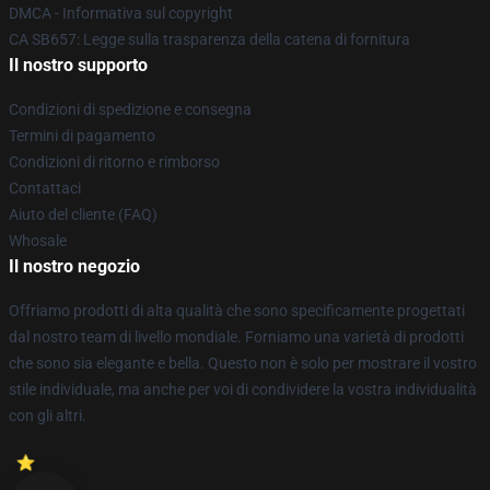
DMCA - Informativa sul copyright
CA SB657: Legge sulla trasparenza della catena di fornitura
Il nostro supporto
Condizioni di spedizione e consegna
Termini di pagamento
Condizioni di ritorno e rimborso
Contattaci
Aiuto del cliente (FAQ)
Whosale
Il nostro negozio
Offriamo prodotti di alta qualità che sono specificamente progettati
dal nostro team di livello mondiale. Forniamo una varietà di prodotti
che sono sia elegante e bella. Questo non è solo per mostrare il vostro
stile individuale, ma anche per voi di condividere la vostra individualità
con gli altri.