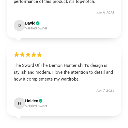
performance of this product; it’s top-notch.
Apr 8, 2025
David
D
Verified owner
The Sword Of The Demon Hunter shirt's design is
stylish and modern. I love the attention to detail and
how it complements my wardrobe.
Apr 7, 2025
Holden
H
Verified owner