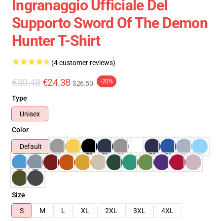
Ingranaggio Ufficiale Del
Supporto Sword Of The Demon
Hunter T-Shirt
(4 customer reviews)
€30.48
€24.38
-20%
$26.50
Type
Unisex
Color
Default
Size
S
M
L
XL
2XL
3XL
4XL