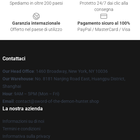
Spediamo in oltre 200 paesi
Protetto 24/7 dai clic alla
consegna
Garanzia internazionale
Pagamento sicuro al 100%
Offerto nel paese di utilizzo
PayPal / MasterCard / Visa
Contattaci
Our Head Office
: 1460 Broadway, New York, NY 10036
Our Warehouse
: No. 8181 Nanjing Road East, Huangpu District,
Shanghai
Hour
: 9AM – 5PM (Mon – Fri)
Email
: contact@sword-of-the-demon-hunter.shop
La nostra azienda
Informazioni su di noi
Termini e condizioni
Informativa sulla privacy