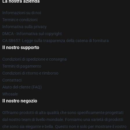
La nostra azienda
Informazioni su di noi
Termini e condizioni
Informativa sulla privacy
DMCA - Informativa sul copyright
CA SB657: Legge sulla trasparenza della catena di fornitura
Il nostro supporto
Condizioni di spedizione e consegna
Termini di pagamento
Condizioni di ritorno e rimborso
Contattaci
Aiuto del cliente (FAQ)
Whosale
Il nostro negozio
Offriamo prodotti di alta qualità che sono specificamente progettati
dal nostro team di livello mondiale. Forniamo una varietà di prodotti
che sono sia elegante e bella. Questo non è solo per mostrare il vostro