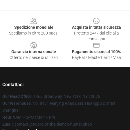
Footer
Spedizione mondiale
Acquista in tutta sicurezza
Spediamo in oltre 200 paesi
Protetto 24/7 dai clic alla
consegna
Garanzia internazionale
Pagamento sicuro al 100%
Offerto nel paese di utilizzo
PayPal / MasterCard / Visa
Contattaci
Our Head Office
: 1460 Broadway, New York, NY 10036
Our Warehouse
: No. 8181 Nanjing Road East, Huangpu District,
Shanghai
Hour
: 9AM – 5PM (Mon – Fri)
Email
: contact@sword-of-the-demon-hunter.shop