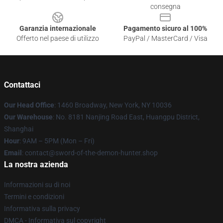
consegna
Garanzia internazionale
Pagamento sicuro al 100%
Offerto nel paese di utilizzo
PayPal / MasterCard / Visa
Contattaci
Our Head Office
: 1460 Broadway, New York, NY 10036
Our Warehouse
: No. 8181 Nanjing Road East, Huangpu District,
Shanghai
Hour
: 9AM – 5PM (Mon – Fri)
Email
: contact@sword-of-the-demon-hunter.shop
La nostra azienda
Informazioni su di noi
Termini e condizioni
Informativa sulla privacy
DMCA - Informativa sul copyright