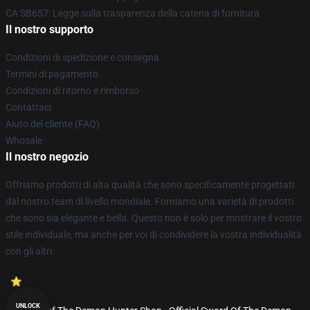
CA SB657: Legge sulla trasparenza della catena di fornitura
Il nostro supporto
Condizioni di spedizione e consegna
Termini di pagamento
Condizioni di ritorno e rimborso
Contattaci
Aiuto del cliente (FAQ)
Whosale
Il nostro negozio
Offriamo prodotti di alta qualità che sono specificamente progettati
dal nostro team di livello mondiale. Forniamo una varietà di prodotti
che sono sia elegante e bella. Questo non è solo per mostrare il vostro
stile individuale, ma anche per voi di condividere la vostra individualità
con gli altri.
UNLOCK