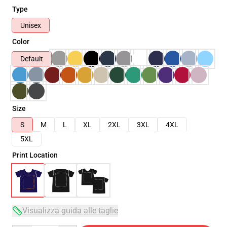
Type
Unisex
Color
Default
Size
S
M
L
XL
2XL
3XL
4XL
5XL
Print Location
Visualizza guida alle taglie