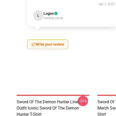
Apr 7, 2025
Logan
L
Verified owner
Write your review
-20%
Sword Of The Demon Hunter Linea Di
Sword Of 
Outfit Iconic Sword Of The Demon
Merch Swo
Hunter T-Shirt
Shirt