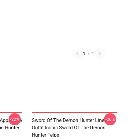
1
/
1
-20%
-20%
Apparente
Sword Of The Demon Hunter Linea Di
on Hunter
Outfit Iconic Sword Of The Demon
Hunter Felpe