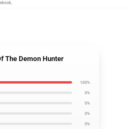
tebook
,
 Of The Demon Hunter
100%
0%
0%
0%
0%