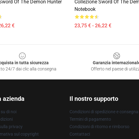
 Sword Of The Demon Hunter
Collezione Sword Of The De
Notebook
26,22 €
23,75 € - 26,22 €
cquista in tutta sicurezza
Garanzia internazional
to 24/7 dai clic alla consegna
Offerto nel paese di utiliz
a azienda
Il nostro supporto
su di noi
Condizioni di spedizione e consegna
dizioni
Termini di pagamento
ulla privacy
Condizioni di ritorno e rimborso
mativa sul copyright
Contattaci