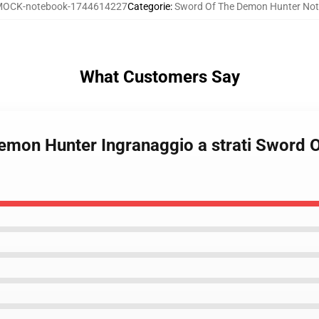
OCK-notebook-1744614227
Categorie
:
Sword Of The Demon Hunter No
What Customers Say
Demon Hunter Ingranaggio a strati Sword