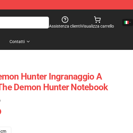
Assistenza clienti
Visualizza carrello
Contatti
emon Hunter Ingranaggio A
f The Demon Hunter Notebook
)
4cm