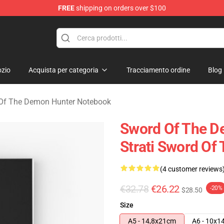
FREE
shipping on orders over $100
 The Demon Hunter Merchandise Store
zio
Acquista per categoria
Tracciamento ordine
Blog
Of The Demon Hunter Notebook
Sword Of The D
Strati Sword O
(4 customer reviews
€32.78
€26.22
-20%
$28.50
Size
A5 - 14,8x21cm
A6 - 10x1