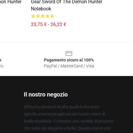
mon Hunter
Gear Sword Of The Demon Hunter
Notebook
23,75 € - 26,22 €
e
Pagamento sicuro al 100%
zo
PayPal / MasterCard / Visa
Il nostro negozio
Offriamo prodotti di alta qualità che sono
specificamente progettati dal nostro team di
livello mondiale. Forniamo una varietà di prodotti
che sono sia elegante e bella. Questo non è solo