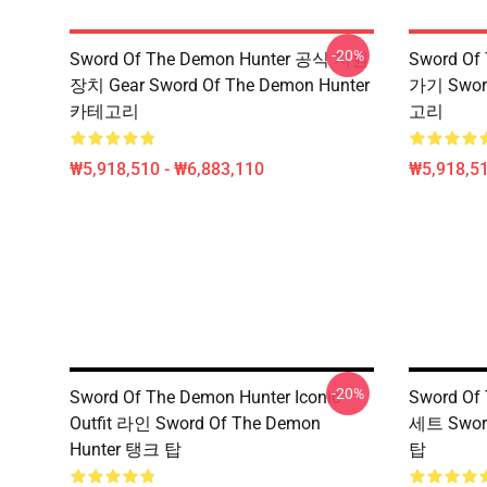
-20%
Sword Of The Demon Hunter 공식 지원
Sword Of
장치 Gear Sword Of The Demon Hunter
가기 Sword
카테고리
고리
₩5,918,510 - ₩6,883,110
₩5,918,51
-20%
Sword Of The Demon Hunter Iconic
Sword O
Outfit 라인 Sword Of The Demon
세트 Sword
Hunter 탱크 탑
탑