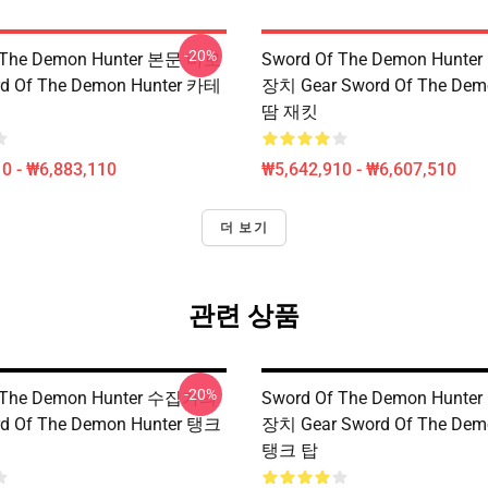
-20%
 The Demon Hunter 본문 바로
Sword Of The Demon Hunt
 Of The Demon Hunter 카테
장치 Gear Sword Of The Dem
땀 재킷
0 - ₩6,883,110
₩5,642,910 - ₩6,607,510
더 보기
관련 상품
-20%
f The Demon Hunter 수집가의
Sword Of The Demon Hunt
 Of The Demon Hunter 탱크
장치 Gear Sword Of The Dem
탱크 탑