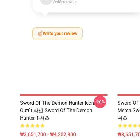
Verified owner
Write your review
-20%
Sword Of The Demon Hunter Iconic
Sword Of
Outfit 라인 Sword Of The Demon
Merch Swo
Hunter T-셔츠
셔츠
₩3,651,700 - ₩4,202,900
₩3,651,70