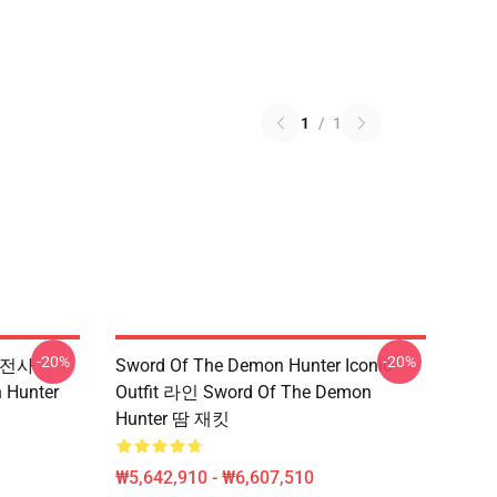
1
/
1
-20%
-20%
r 전사
Sword Of The Demon Hunter Iconic
 Hunter
Outfit 라인 Sword Of The Demon
Hunter 땀 재킷
₩5,642,910 - ₩6,607,510