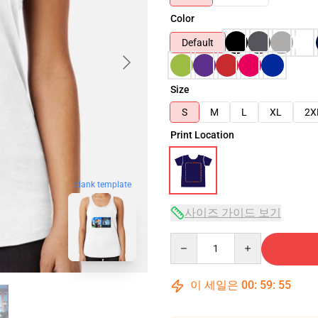
Color
Default
Size
S
M
L
XL
2X
Print Location
blank template
사이즈 가이드 보기
Quantity
이 세일은
00
:
59
:
54