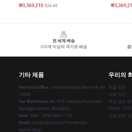
₩3,369,210
₩3,369,2
$24.45
Footer
전 세계 배송
200개 이상의 국가로 배송
클
기타 제품
우리의 
Our Head Office
: 1460 Broadway, New York, NY
제품 정보
10036
이용 약관
Our Warehouse
: No. 8181 Nanjing Road East,
개인 정보 정
Huangpu District, Shanghai
DMCA - 저
Hour
: 9AM – 5PM (Mon – Fri)
모델 번호: 
Email
: contact@sword-of-the-demon-
hunter.shop