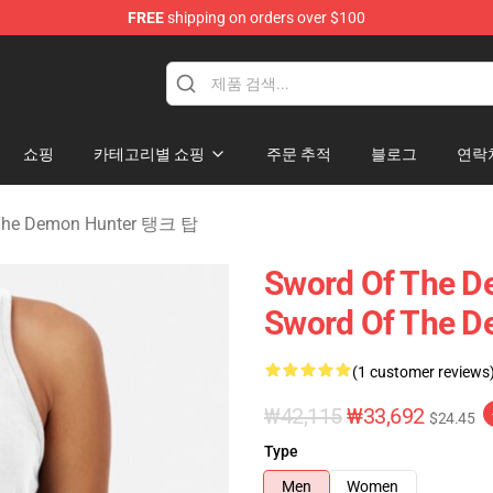
FREE
shipping on orders over $100
 The Demon Hunter Merchandise Store
쇼핑
카테고리별 쇼핑
주문 추적
블로그
연락
The Demon Hunter 탱크 탑
Sword Of The D
Sword Of The 
(1 customer reviews
₩42,115
₩33,692
$24.45
Type
Men
Women