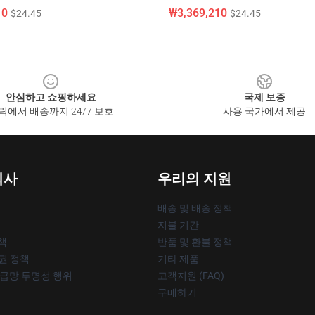
10
₩3,369,210
$24.45
$24.45
안심하고 쇼핑하세요
국제 보증
릭에서 배송까지 24/7 보호
사용 국가에서 제공
회사
우리의 지원
배송 및 배송 정책
지불 기간
책
반품 및 환불 정책
작권 정책
기타 제품
공급망 투명성 행위
고객지원 (FAQ)
구매하기