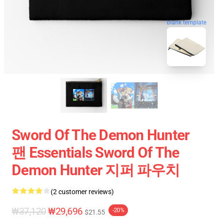
blank template
Sword Of The Demon Hunter
팬 Essentials Sword Of The
Demon Hunter 지퍼 파우치
(2 customer reviews)
₩37,120
₩29,696
-20%
$21.55