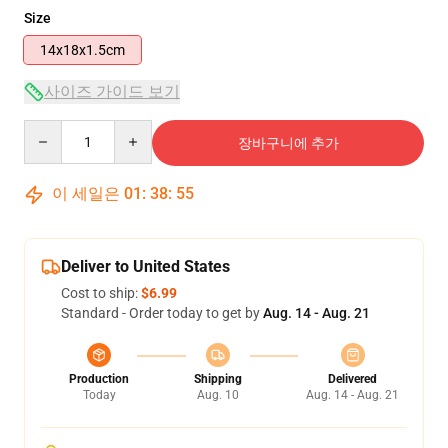
Size
14x18x1.5cm
사이즈 가이드 보기
Quantity
장바구니에 추가
이 세일은
01
:
38
:
54
Deliver to United States
Cost to ship:
$6.99
Standard - Order today to get by
Aug. 14 - Aug. 21
Production
Shipping
Delivered
Today
Aug. 10
Aug. 14 - Aug. 21