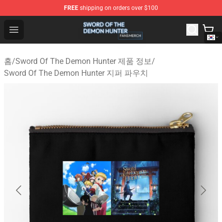
FREE
shipping on orders over $100
Sword Of The Demon Hunter Shop - Official Sword Of T
Open menu
홈
/
Sword Of The Demon Hunter 제품 정보
/
Sword Of The Demon Hunter 지퍼 파우치