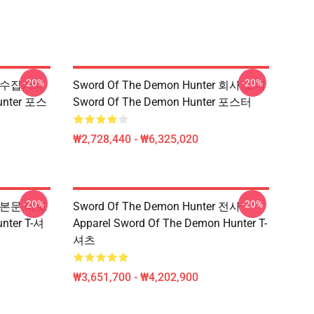
-20%
-20%
er 수집가의
Sword Of The Demon Hunter 회사 소개
unter 포스
Sword Of The Demon Hunter 포스터
₩2,728,440 - ₩6,325,020
-20%
-20%
er 본문 바로
Sword Of The Demon Hunter 전사
nter T-셔
Apparel Sword Of The Demon Hunter T-
셔츠
₩3,651,700 - ₩4,202,900