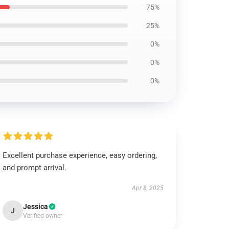
75%
25%
0%
0%
0%
Excellent purchase experience, easy ordering,
and prompt arrival.
Apr 8, 2025
Jessica
J
Verified owner