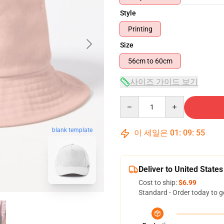
Style
Printing
Size
56cm to 60cm
사이즈 가이드 보기
Quantity
blank template
이 세일은
01
:
09
:
54
Deliver to United States
Cost to ship:
$6.99
Standard - Order today to g