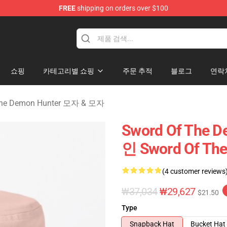
FREE
shipping on orders over $100
 The Demon Hunter Merchandise Store
쇼핑
카테고리별 쇼핑
주문 추적
블로그
연락
The Demon Hunter 모자 & 모자
Sword Of The De
인 Sword Of Th
(4 customer reviews
₩37,034
₩29,627
$21.50
Type
Snapback Hat
Bucket Hat