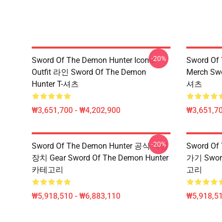
-20%
Sword Of The Demon Hunter Iconic
Sword Of
Outfit 라인 Sword Of The Demon
Merch Swo
Hunter T-셔츠
셔츠
₩3,651,700 - ₩4,202,900
₩3,651,70
-20%
Sword Of The Demon Hunter 공식 지원
Sword Of
장치 Gear Sword Of The Demon Hunter
가기 Sword
카테고리
고리
₩5,918,510 - ₩6,883,110
₩5,918,51