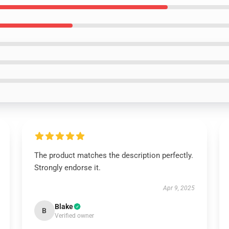
The product matches the description perfectly.
Strongly endorse it.
Apr 9, 2025
Blake
B
Verified owner