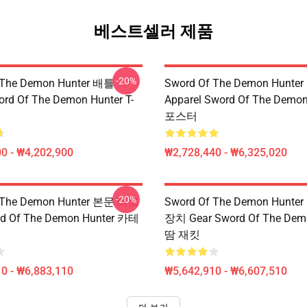
베스트셀러 제품
-20%
 The Demon Hunter 배틀
Sword Of The Demon Hunte
rd Of The Demon Hunter T-
Apparel Sword Of The Demon
포스터
0 - ₩4,202,900
₩2,728,440 - ₩6,325,020
-20%
 The Demon Hunter 본문 바로
Sword Of The Demon Hunt
 Of The Demon Hunter 카테
장치 Gear Sword Of The Dem
땀 재킷
0 - ₩6,883,110
₩5,642,910 - ₩6,607,510