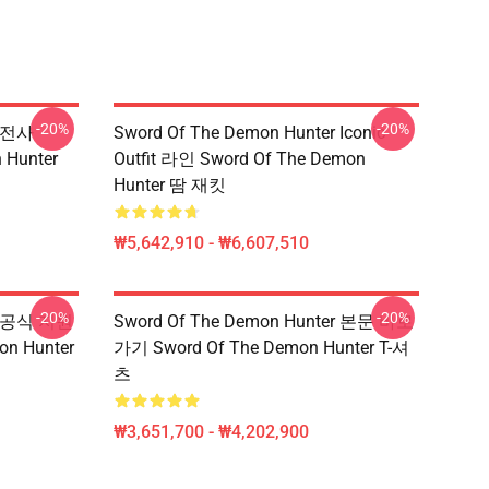
-20%
-20%
r 전사
Sword Of The Demon Hunter Iconic
 Hunter
Outfit 라인 Sword Of The Demon
Hunter 땀 재킷
₩5,642,910 - ₩6,607,510
-20%
-20%
er 공식 지원
Sword Of The Demon Hunter 본문 바로
on Hunter
가기 Sword Of The Demon Hunter T-셔
츠
₩3,651,700 - ₩4,202,900