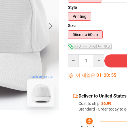
Style
Printing
Size
56cm to 60cm
사이즈 가이드 보기
Quantity
이 세일은
01
:
20
:
54
blank template
Deliver to United States
Cost to ship:
$6.99
Standard - Order today to g