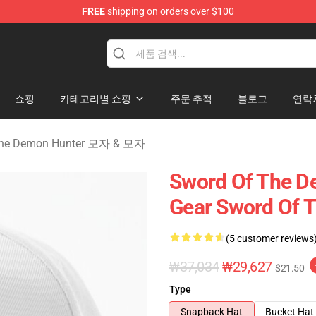
FREE
shipping on orders over $100
 The Demon Hunter Merchandise Store
쇼핑
카테고리별 쇼핑
주문 추적
블로그
연락
The Demon Hunter 모자 & 모자
Sword Of The
Gear Sword Of
(5 customer reviews
₩37,034
₩29,627
$21.50
Type
Snapback Hat
Bucket Hat