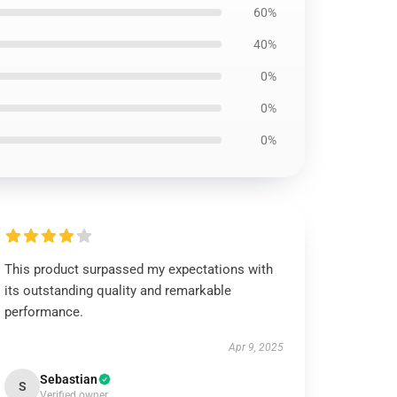
60%
40%
0%
0%
0%
This product surpassed my expectations with
its outstanding quality and remarkable
performance.
Apr 9, 2025
Sebastian
S
Verified owner