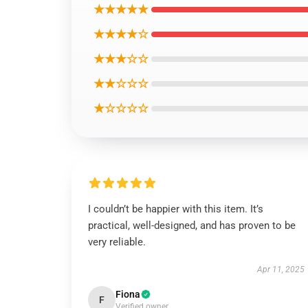
★★★★★
★★★★☆
★★★☆☆
★★☆☆☆
★☆☆☆☆
I couldn’t be happier with this item. It’s
practical, well-designed, and has proven to be
very reliable.
Apr 11, 2025
Fiona
F
Verified owner