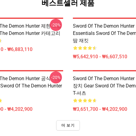
베스트셀러 제품
-20%
 The Demon Hunter 제한 드롭
Sword Of The Demon Hunter
f The Demon Hunter 카테고리
Essentials Sword Of The De
땀 재킷
0 - ₩6,883,110
₩5,642,910 - ₩6,607,510
-20%
 The Demon Hunter 공식 지원
Sword Of The Demon Hunt
Sword Of The Demon Hunter
장치 Gear Sword Of The Dem
T-셔츠
0 - ₩4,202,900
₩3,651,700 - ₩4,202,900
더 보기