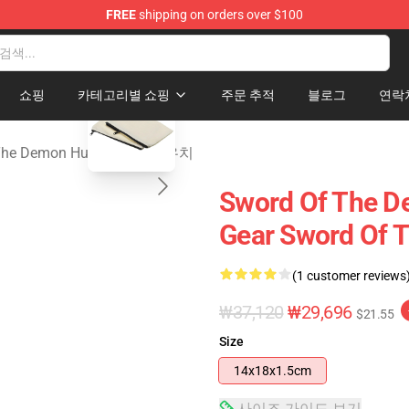
FREE
shipping on orders over $100
 The Demon Hunter Merchandise Store
blank template
쇼핑
카테고리별 쇼핑
주문 추적
블로그
연락
 The Demon Hunter 지퍼 파우치
Sword Of The
Gear Sword Of
(1 customer reviews
₩37,120
₩29,696
$21.55
Size
14x18x1.5cm
사이즈 가이드 보기