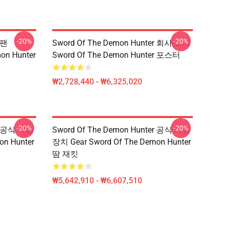
-20%
-20%
 팬
Sword Of The Demon Hunter 회사 소개
mon Hunter
Sword Of The Demon Hunter 포스터
₩2,728,440 - ₩6,325,020
-20%
-20%
er 공식 지원
Sword Of The Demon Hunter 공식 지원
on Hunter
장치 Gear Sword Of The Demon Hunter
땀 재킷
₩5,642,910 - ₩6,607,510