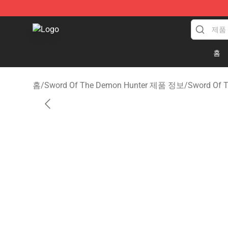
Sword Of The Demon Hunter Shop - Official Sword Of
홈
홈
/
Sword Of The Demon Hunter 제품 정보
/
Sword Of