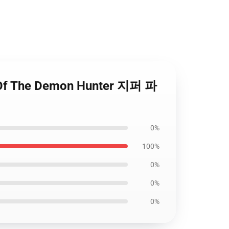
 Of The Demon Hunter 지퍼 파
0%
100%
0%
0%
0%