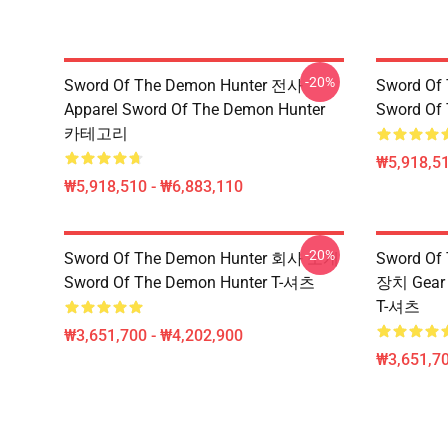
-20%
Sword Of The Demon Hunter 전사
Sword Of
Apparel Sword Of The Demon Hunter
Sword O
카테고리
₩5,918,51
₩5,918,510 - ₩6,883,110
-20%
Sword Of The Demon Hunter 회사 소개
Sword Of
Sword Of The Demon Hunter T-셔츠
장치 Gear 
T-셔츠
₩3,651,700 - ₩4,202,900
₩3,651,70