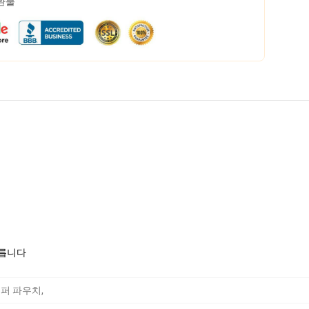
 환불
모릅니다
r 지퍼 파우치
,