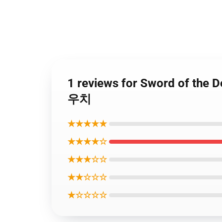
1 reviews for Sword of t
우치
★★★★★
★★★★☆
★★★☆☆
★★☆☆☆
★☆☆☆☆