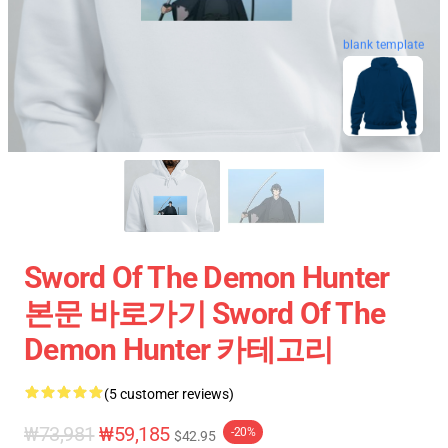
blank template
Sword Of The Demon Hunter
본문 바로가기 Sword Of The
Demon Hunter 카테고리
(5 customer reviews)
₩73,981
₩59,185
-20%
$42.95