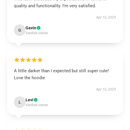
quality and functionality. I’m very satisfied.
Apr 10, 2025
Gavin
G
Verified owner
A little darker than I expected but still super cute!
Love the hoodie
Apr 10, 2025
Levi
L
Verified owner