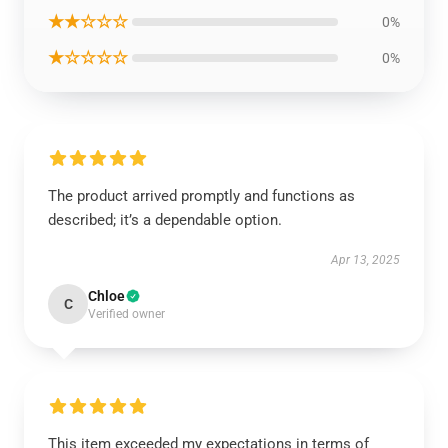
★★☆☆☆
0%
★☆☆☆☆
0%
The product arrived promptly and functions as
described; it’s a dependable option.
Apr 13, 2025
Chloe
C
Verified owner
This item exceeded my expectations in terms of