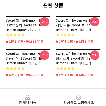
관련 상품
Sword Of The Demon Hunter
Sword Of The Demon Hunter
-20%
-20%
Slayer 장치 Sword Of The
제한 드롭 Sword Of The
Demon Hunter 카테고리
Demon Hunter 카테고리
₩5,918,510 - ₩6,883,110
₩5,918,510 - ₩6,883,110
Sword Of The Demon Hunter
Sword Of The Demon Hunter
-20%
-20%
Slayer 장치 Sword Of The
회사 소개 Sword Of The
Demon Hunter 카테고리
Demon Hunter 카테고리
₩5,918,510 - ₩6,883,110
₩5,918,510 - ₩6,883,110
Footer
전 세계 배송
안심하고 쇼핑하세요