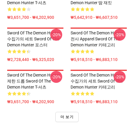
Demon Hunter T-셔츠
Demon Hunter 땀 재킷
₩3,651,700 - ₩4,202,900
₩5,642,910 - ₩6,607,510
Sword Of The Demon Hunter
Sword Of The Demon Hunter
-20%
-20%
수집가의 세트 Sword Of The
전사 Apparel Sword Of The
Demon Hunter 포스터
Demon Hunter 카테고리
₩2,728,440 - ₩6,325,020
₩5,918,510 - ₩6,883,110
Sword Of The Demon Hunter
Sword Of The Demon Hunter
-20%
-20%
제한 드롭 Sword Of The
수집가의 세트 Sword Of The
Demon Hunter T-셔츠
Demon Hunter 카테고리
₩3,651,700 - ₩4,202,900
₩5,918,510 - ₩6,883,110
더 보기