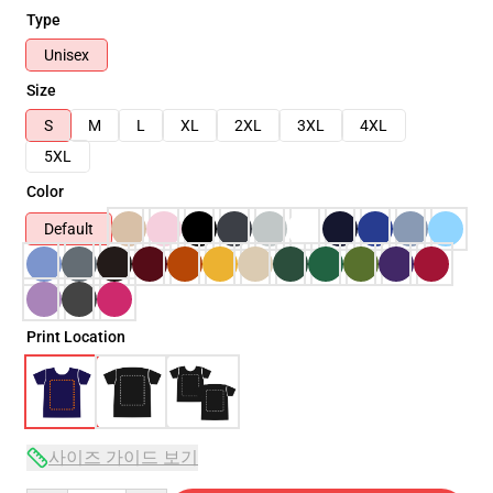
Type
Unisex
Size
S
M
L
XL
2XL
3XL
4XL
5XL
Color
Default
Print Location
사이즈 가이드 보기