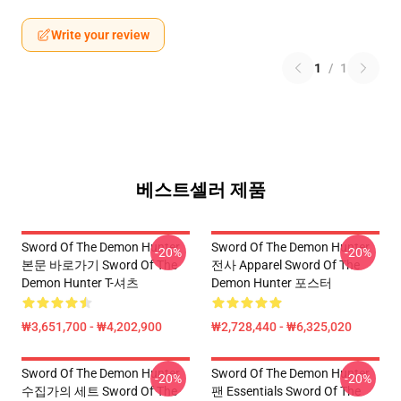
Write your review
1
/
1
베스트셀러 제품
Sword Of The Demon Hunter
Sword Of The Demon Hunter
-20%
-20%
본문 바로가기 Sword Of The
전사 Apparel Sword Of The
Demon Hunter T-셔츠
Demon Hunter 포스터
₩3,651,700 - ₩4,202,900
₩2,728,440 - ₩6,325,020
Sword Of The Demon Hunter
Sword Of The Demon Hunter
-20%
-20%
수집가의 세트 Sword Of The
팬 Essentials Sword Of The