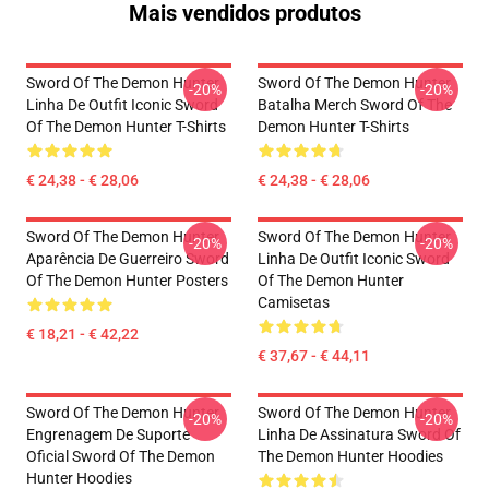
Mais vendidos produtos
Sword Of The Demon Hunter
Sword Of The Demon Hunter
-20%
-20%
Linha De Outfit Iconic Sword
Batalha Merch Sword Of The
Of The Demon Hunter T-Shirts
Demon Hunter T-Shirts
€ 24,38 - € 28,06
€ 24,38 - € 28,06
Sword Of The Demon Hunter
Sword Of The Demon Hunter
-20%
-20%
Aparência De Guerreiro Sword
Linha De Outfit Iconic Sword
Of The Demon Hunter Posters
Of The Demon Hunter
Camisetas
€ 18,21 - € 42,22
€ 37,67 - € 44,11
Sword Of The Demon Hunter
Sword Of The Demon Hunter
-20%
-20%
Engrenagem De Suporte
Linha De Assinatura Sword Of
Oficial Sword Of The Demon
The Demon Hunter Hoodies
Hunter Hoodies