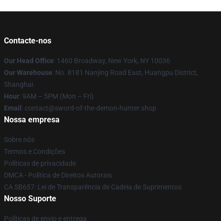
Contacte-nos
Our Head Office
: 1460 Broadway, New York, NY 10036
Our Warehouse
: No. 8181 Nanjing Road East, Huangpu District,
Shanghai
Hour
: 9AM – 5PM (Mon – Fri)
Email
: contact@sword-of-the-demon-hunter.shop
Nossa empresa
Sobre nós
Termos e Condições
Políticas de privacidade
DMCA - Política de Direitos Autorais
CA SB657: Lei de Transparência de Cadeia de Suprimentos
Nosso Suporte
Políticas de envio e entrega