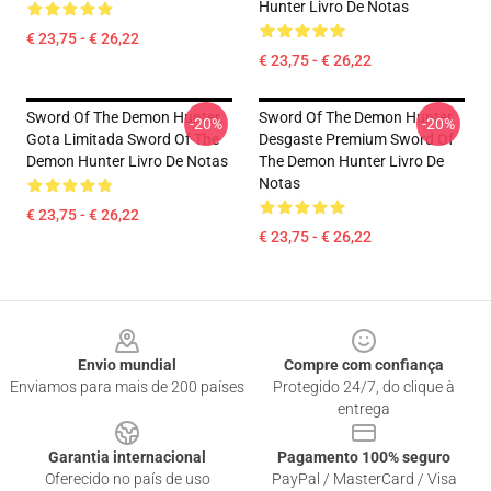
Hunter Livro De Notas
€ 23,75 - € 26,22
€ 23,75 - € 26,22
Sword Of The Demon Hunter
Sword Of The Demon Hunter
-20%
-20%
Gota Limitada Sword Of The
Desgaste Premium Sword Of
Demon Hunter Livro De Notas
The Demon Hunter Livro De
Notas
€ 23,75 - € 26,22
€ 23,75 - € 26,22
Footer
Envio mundial
Compre com confiança
Enviamos para mais de 200 países
Protegido 24/7, do clique à
entrega
Garantia internacional
Pagamento 100% seguro
Oferecido no país de uso
PayPal / MasterCard / Visa