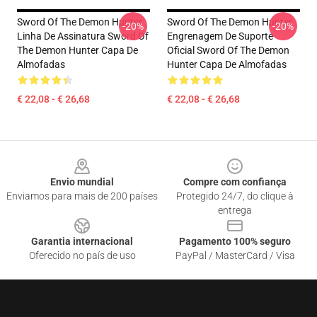
Sword Of The Demon Hunter
Sword Of The Demon Hunter
-20%
-20%
Linha De Assinatura Sword Of
Engrenagem De Suporte
The Demon Hunter Capa De
Oficial Sword Of The Demon
Almofadas
Hunter Capa De Almofadas
€ 22,08 - € 26,68
€ 22,08 - € 26,68
Footer
Envio mundial
Compre com confiança
Enviamos para mais de 200 países
Protegido 24/7, do clique à
entrega
Garantia internacional
Pagamento 100% seguro
Oferecido no país de uso
PayPal / MasterCard / Visa