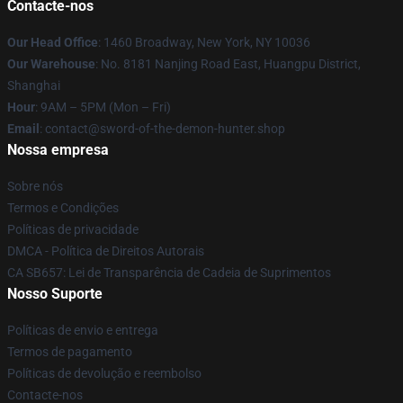
Contacte-nos
Our Head Office
: 1460 Broadway, New York, NY 10036
Our Warehouse
: No. 8181 Nanjing Road East, Huangpu District,
Shanghai
Hour
: 9AM – 5PM (Mon – Fri)
Email
: contact@sword-of-the-demon-hunter.shop
Nossa empresa
Sobre nós
Termos e Condições
Políticas de privacidade
DMCA - Política de Direitos Autorais
CA SB657: Lei de Transparência de Cadeia de Suprimentos
Nosso Suporte
Políticas de envio e entrega
Termos de pagamento
Políticas de devolução e reembolso
Contacte-nos