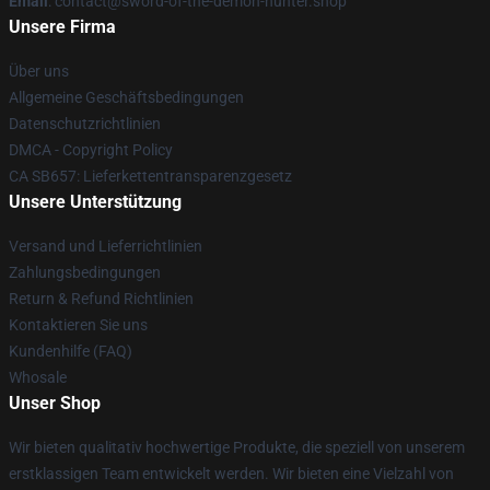
Email
: contact@sword-of-the-demon-hunter.shop
Unsere Firma
Über uns
Allgemeine Geschäftsbedingungen
Datenschutzrichtlinien
DMCA - Copyright Policy
CA SB657: Lieferkettentransparenzgesetz
Unsere Unterstützung
Versand und Lieferrichtlinien
Zahlungsbedingungen
Return & Refund Richtlinien
Kontaktieren Sie uns
Kundenhilfe (FAQ)
Whosale
Unser Shop
Wir bieten qualitativ hochwertige Produkte, die speziell von unserem
erstklassigen Team entwickelt werden. Wir bieten eine Vielzahl von