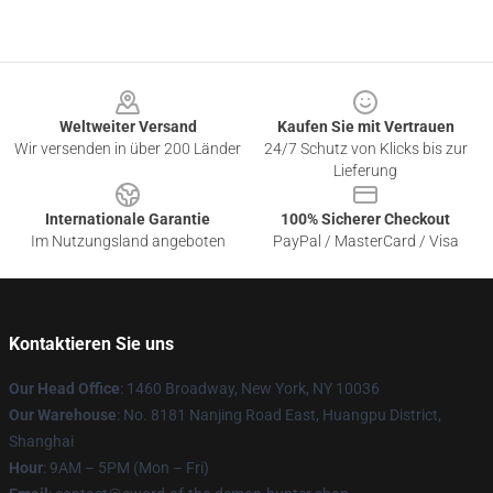
Footer
Weltweiter Versand
Kaufen Sie mit Vertrauen
Wir versenden in über 200 Länder
24/7 Schutz von Klicks bis zur
Lieferung
Internationale Garantie
100% Sicherer Checkout
Im Nutzungsland angeboten
PayPal / MasterCard / Visa
Kontaktieren Sie uns
Our Head Office
: 1460 Broadway, New York, NY 10036
Our Warehouse
: No. 8181 Nanjing Road East, Huangpu District,
Shanghai
Hour
: 9AM – 5PM (Mon – Fri)