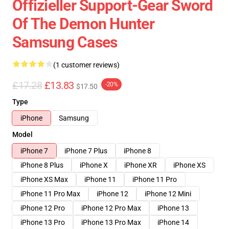
Offizieller Support-Gear Sword
Of The Demon Hunter
Samsung Cases
(1 customer reviews)
£17.28
£13.83
-20%
$17.50
Type
iPhone
Samsung
Model
iPhone 7
iPhone 7 Plus
iPhone 8
iPhone 8 Plus
iPhone X
iPhone XR
iPhone XS
iPhone XS Max
iPhone 11
iPhone 11 Pro
iPhone 11 Pro Max
iPhone 12
iPhone 12 Mini
iPhone 12 Pro
iPhone 12 Pro Max
iPhone 13
iPhone 13 Pro
iPhone 13 Pro Max
iPhone 14