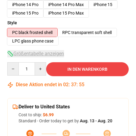
iPhone 14 Pro
iPhone 14 Pro Max
iPhone 15
iPhone 15 Pro
iPhone 15 Pro Max
Style
PC black frosted shell
RPC transparent soft shell
LPC glass phone case
Größentabelle anzeigen
Quantity
IN DEN WARENKORB
Diese Aktion endet in
02
:
37
:
54
Deliver to United States
Cost to ship:
$6.99
Standard - Order today to get by
Aug. 13 - Aug. 20