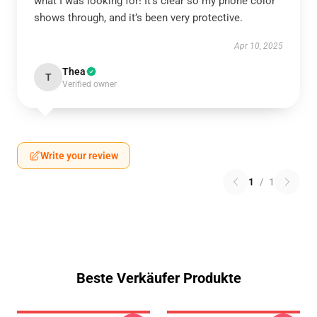
what I was looking for! It’s clear so my phone color
shows through, and it’s been very protective.
Apr 10, 2025
Thea
T
Verified owner
Write your review
1
/
1
Beste Verkäufer Produkte