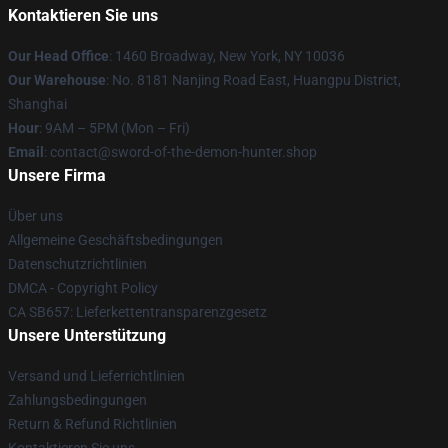
Kontaktieren Sie uns
Our Head Office
: 1460 Broadway, New York, NY 10036
Our Warehouse
: No. 8181 Nanjing Road East, Huangpu District,
Shanghai
Hour
: 9AM – 5PM (Mon – Fri)
Email
: contact@sword-of-the-demon-hunter.shop
Unsere Firma
Über uns
Allgemeine Geschäftsbedingungen
Datenschutzrichtlinien
DMCA - Copyright Policy
CA SB657: Lieferkettentransparenzgesetz
Unsere Unterstützung
Versand und Lieferrichtlinien
Zahlungsbedingungen
Return & Refund Richtlinien
Kontaktieren Sie uns