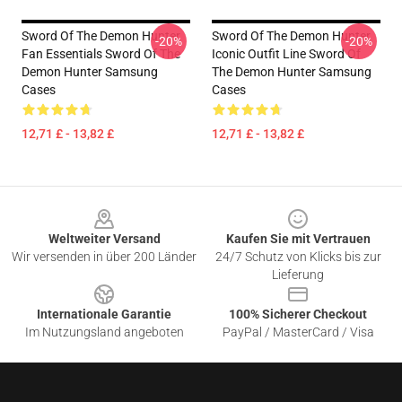
Sword Of The Demon Hunter
Sword Of The Demon Hunter
-20%
-20%
Fan Essentials Sword Of The
Iconic Outfit Line Sword Of
Demon Hunter Samsung
The Demon Hunter Samsung
Cases
Cases
12,71 £ - 13,82 £
12,71 £ - 13,82 £
Footer
Weltweiter Versand
Kaufen Sie mit Vertrauen
Wir versenden in über 200 Länder
24/7 Schutz von Klicks bis zur
Lieferung
Internationale Garantie
100% Sicherer Checkout
Im Nutzungsland angeboten
PayPal / MasterCard / Visa