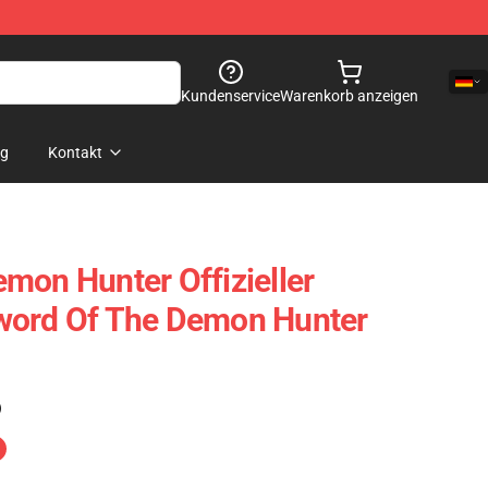
Kundenservice
Warenkorb anzeigen
og
Kontakt
mon Hunter Offizieller
word Of The Demon Hunter
)