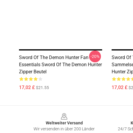
-20%
Sword Of The Demon Hunter Fan
Sword Of
Essentials Sword Of The Demon Hunter
Sammelse
Zipper Beutel
Hunter Zip
17,02 £
17,02 £
$21.55
$2
Footer
Weltweiter Versand
K
Wir versenden in über 200 Länder
24/7 Sch