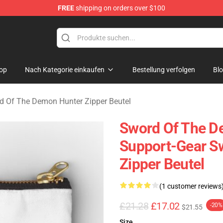
FREE
shipping on orders over $100
 The Demon Hunter Merchandise Store
op
Nach Kategorie einkaufen
Bestellung verfolgen
Bl
d Of The Demon Hunter Zipper Beutel
Sword Of The De
Support-Gear S
Zipper Beutel
(1 customer reviews
£21.28
£17.02
-20%
$21.55
Size