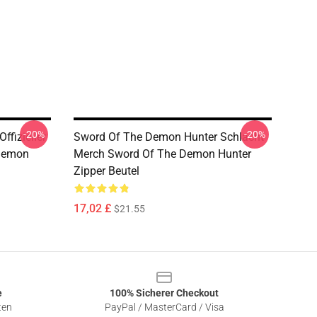
-20%
-20%
fizieller
Sword Of The Demon Hunter Schlacht
 Demon
Merch Sword Of The Demon Hunter
Zipper Beutel
17,02 £
$21.55
e
100% Sicherer Checkout
ten
PayPal / MasterCard / Visa