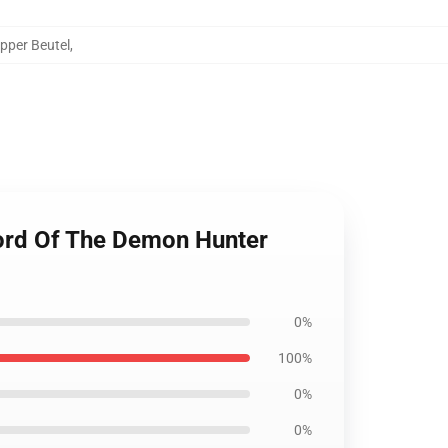
pper Beutel
,
word Of The Demon Hunter
0%
100%
0%
0%