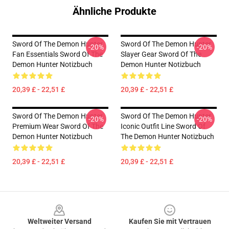
Ähnliche Produkte
Sword Of The Demon Hunter
Sword Of The Demon Hunter
-20%
-20%
Fan Essentials Sword Of The
Slayer Gear Sword Of The
Demon Hunter Notizbuch
Demon Hunter Notizbuch
20,39 £ - 22,51 £
20,39 £ - 22,51 £
Sword Of The Demon Hunter
Sword Of The Demon Hunter
-20%
-20%
Premium Wear Sword Of The
Iconic Outfit Line Sword Of
Demon Hunter Notizbuch
The Demon Hunter Notizbuch
20,39 £ - 22,51 £
20,39 £ - 22,51 £
Footer
Weltweiter Versand
Kaufen Sie mit Vertrauen