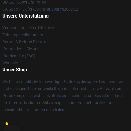
DMCA - Copyright Policy
CA SB657: Lieferkettentransparenzgesetz
Unsere Unterstützung
Versand und Lieferrichtlinien
Zahlungsbedingungen
Return & Refund Richtlinien
Kontaktieren Sie uns
Kundenhilfe (FAQ)
Whosale
Unser Shop
Wir bieten qualitativ hochwertige Produkte, die speziell von unserem
erstklassigen Team entwickelt werden. Wir bieten eine Vielzahl von
Produkten, die sowohl stilvoll als auch schön sind. Dies ist nicht nur,
um Ihren individuellen Stil zu zeigen, sondern auch für Sie, Ihre
Individualität mit anderen zu teilen.