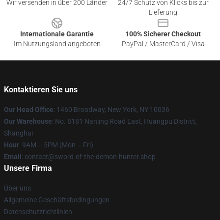
Wir versenden in über 200 Länder
24/7 Schutz von Klicks bis zur
Lieferung
Internationale Garantie
100% Sicherer Checkout
Im Nutzungsland angeboten
PayPal / MasterCard / Visa
Kontaktieren Sie uns
Our Head Office
: 1460 Broadway, New York, NY 10036
Our Warehouse
: No. 8181 Nanjing Road East, Huangpu District,
Shanghai
Hour
: 9AM – 5PM (Mon – Fri)
Email
: contact@sword-of-the-demon-hunter.shop
Unsere Firma
Über uns
Allgemeine Geschäftsbedingungen
Datenschutzrichtlinien