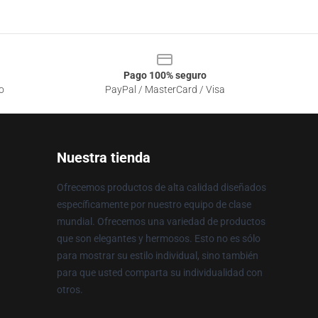
Pago 100% seguro
o
PayPal / MasterCard / Visa
Nuestra tienda
Ofrecemos productos de alta calidad diseñados
específicamente por nuestro equipo de clase
mundial. Ofrecemos una variedad de productos
que son elegantes y hermosos. Esto no es sólo
para mostrar su estilo individual, sino también
para que usted comparta su individualidad con
otros.