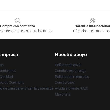
Compra con confianza
Garantía internacional
4/7 desde los clics hasta la entrega
Ofrecido en el país de us
 empresa
Nuestro apoyo
ros
Políticas de envío
ondiciones
Condiciones de pago
rivacidad
Políticas de reembolso
ica de Copyright
Contáctenos
y de transparencia en la cadena de
Ayuda al cliente (FAQ)
Mayorista