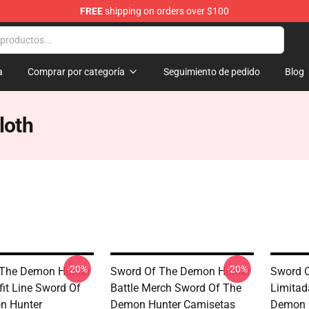
FREE
shipping on orders over $100
 The Demon Hunter Merchandise Store
a
Comprar por categoría
Seguimiento de pedido
Blog
loth
-20%
-20%
 The Demon Hunter
Sword Of The Demon Hunter
Sword 
fit Line Sword Of
Battle Merch Sword Of The
Limitad
n Hunter
Demon Hunter Camisetas
Demon 