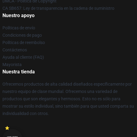
DMCA - Política de Copyright
CA SB657: Ley de transparencia en la cadena de suministro
Nuestro apoyo
Políticas de envío
Condiciones de pago
Políticas de reembolso
Contáctenos
Ayuda al cliente (FAQ)
Mayorista
Nuestra tienda
Ofrecemos productos de alta calidad diseñados específicamente por
nuestro equipo de clase mundial. Ofrecemos una variedad de
productos que son elegantes y hermosos. Esto no es sólo para
mostrar su estilo individual, sino también para que usted comparta su
individualidad con otros.