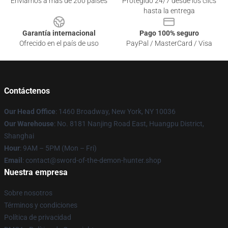
Enviamos a más de 200 países
Protegido 24/7 desde los clics
hasta la entrega
Garantía internacional
Pago 100% seguro
Ofrecido en el país de uso
PayPal / MasterCard / Visa
Contáctenos
Our Head Office
: 1460 Broadway, New York, NY 10036
Our Warehouse
: No. 8181 Nanjing Road East, Huangpu District,
Shanghai
Hour
: 9AM – 5PM (Mon – Fri)
Email
: contact@sword-of-the-demon-hunter.shop
Nuestra empresa
Sobre nosotros
Términos y condiciones
Política de privacidad