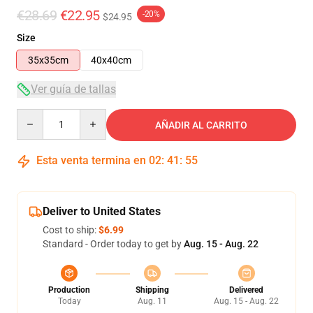
€28.69
€22.95
-20%
$24.95
Size
35x35cm
40x40cm
Ver guía de tallas
Quantity
AÑADIR AL CARRITO
Esta venta termina en
02
:
41
:
55
Deliver to United States
Cost to ship:
$6.99
Standard - Order today to get by
Aug. 15 - Aug. 22
Production
Shipping
Delivered
Today
Aug. 11
Aug. 15 - Aug. 22