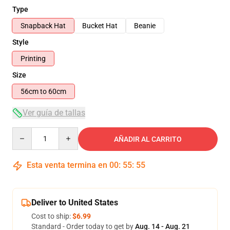
Type
Snapback Hat
Bucket Hat
Beanie
Style
Printing
Size
56cm to 60cm
Ver guía de tallas
Quantity
AÑADIR AL CARRITO
Esta venta termina en
00
:
55
:
55
Deliver to United States
Cost to ship:
$6.99
Standard - Order today to get by
Aug. 14 - Aug. 21