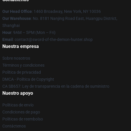
Our Head Office
: 1460 Broadway, New York, NY 10036
Our Warehouse
: No. 8181 Nanjing Road East, Huangpu District,
Shanghai
Hour
: 9AM – 5PM (Mon – Fri)
Email
: contact@sword-of-the-demon-hunter.shop
Nuestra empresa
Sobre nosotros
Términos y condiciones
Política de privacidad
DMCA - Política de Copyright
CA SB657: Ley de transparencia en la cadena de suministro
Nuestro apoyo
Políticas de envío
Condiciones de pago
Políticas de reembolso
Contáctenos