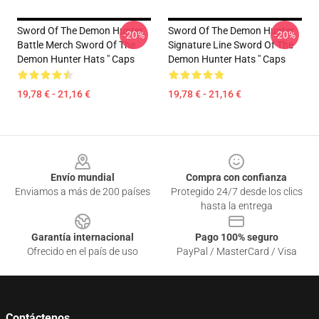
Sword Of The Demon Hunter
Sword Of The Demon Hunter
-20%
-20%
Battle Merch Sword Of The
Signature Line Sword Of The
Demon Hunter Hats " Caps
Demon Hunter Hats " Caps
19,78 € - 21,16 €
19,78 € - 21,16 €
Footer
Envío mundial
Compra con confianza
Enviamos a más de 200 países
Protegido 24/7 desde los clics
hasta la entrega
Garantía internacional
Pago 100% seguro
Ofrecido en el país de uso
PayPal / MasterCard / Visa
Contáctenos