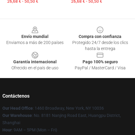
26,68 € - 50,50 €
26,68 € - 50,50 €
Footer
Envío mundial
Compra con confianza
Enviamos a más de 200 países
Protegido 24/7 desde los clics
hasta la entrega
Garantía internacional
Pago 100% seguro
Ofrecido en el país de uso
PayPal / MasterCard / Visa
Contáctenos
Our Head Office
: 1460 Broadway, New York, NY 10036
Our Warehouse
: No. 8181 Nanjing Road East, Huangpu District,
Shanghai
Hour
: 9AM – 5PM (Mon – Fri)