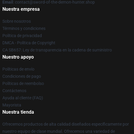
Email
: contact@sword-of-the-demon-hunter.shop
Nuestra empresa
Sobre nosotros
Términos y condiciones
Política de privacidad
DMCA - Política de Copyright
CA SB657: Ley de transparencia en la cadena de suministro
Nuestro apoyo
Políticas de envío
Condiciones de pago
Políticas de reembolso
Contáctenos
Ayuda al cliente (FAQ)
Mayorista
Nuestra tienda
Ofrecemos productos de alta calidad diseñados específicamente por
nuestro equipo de clase mundial. Ofrecemos una variedad de