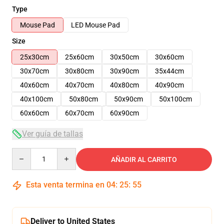
Type
Mouse Pad
LED Mouse Pad
Size
25x30cm
25x60cm
30x50cm
30x60cm
30x70cm
30x80cm
30x90cm
35x44cm
40x60cm
40x70cm
40x80cm
40x90cm
40x100cm
50x80cm
50x90cm
50x100cm
60x60cm
60x70cm
60x90cm
Ver guía de tallas
Quantity
AÑADIR AL CARRITO
Esta venta termina en
04
:
25
:
54
Deliver to United States