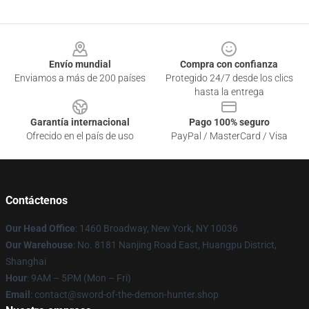
Footer
Envío mundial
Compra con confianza
Enviamos a más de 200 países
Protegido 24/7 desde los clics
hasta la entrega
Garantía internacional
Pago 100% seguro
Ofrecido en el país de uso
PayPal / MasterCard / Visa
Contáctenos
Our Head Office
: 1460 Broadway, New York, NY 10036
Our Warehouse
: No. 8181 Nanjing Road East, Huangpu District,
Shanghai
Hour
: 9AM – 5PM (Mon – Fri)
Email
: contact@sword-of-the-demon-hunter.shop