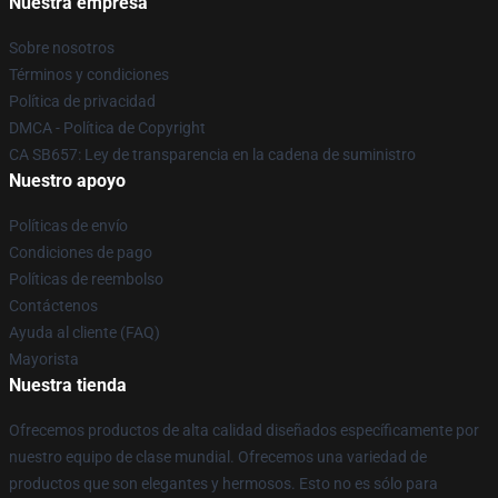
Nuestra empresa
Sobre nosotros
Términos y condiciones
Política de privacidad
DMCA - Política de Copyright
CA SB657: Ley de transparencia en la cadena de suministro
Nuestro apoyo
Políticas de envío
Condiciones de pago
Políticas de reembolso
Contáctenos
Ayuda al cliente (FAQ)
Mayorista
Nuestra tienda
Ofrecemos productos de alta calidad diseñados específicamente por
nuestro equipo de clase mundial. Ofrecemos una variedad de
productos que son elegantes y hermosos. Esto no es sólo para