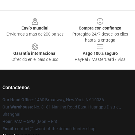
Footer
Envío mundial
Compra con confianza
Enviamos a más de 200 países
Protegido 24/7 desde los clics
hasta la entrega
Garantía internacional
Pago 100% seguro
Ofrecido en el país de uso
PayPal / MasterCard / Visa
Contáctenos
Our Head Office
: 1460 Broadway, New York, NY 10036
Our Warehouse
: No. 8181 Nanjing Road East, Huangpu District,
Shanghai
Hour
: 9AM – 5PM (Mon – Fri)
Email
: contact@sword-of-the-demon-hunter.shop