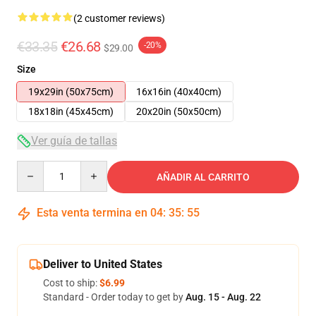
(2 customer reviews)
€33.35
€26.68
-20%
$29.00
Size
19x29in (50x75cm)
16x16in (40x40cm)
18x18in (45x45cm)
20x20in (50x50cm)
Ver guía de tallas
Quantity
AÑADIR AL CARRITO
Esta venta termina en
04
:
35
:
55
Deliver to United States
Cost to ship:
$6.99
Standard - Order today to get by
Aug. 15 - Aug. 22