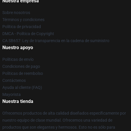
Nuestra empresa
Sobre nosotros
Términos y condiciones
Política de privacidad
DMCA - Política de Copyright
CA SB657: Ley de transparencia en la cadena de suministro
Nuestro apoyo
Políticas de envío
Condiciones de pago
Políticas de reembolso
Contáctenos
Ayuda al cliente (FAQ)
Mayorista
Nuestra tienda
Ofrecemos productos de alta calidad diseñados específicamente por
nuestro equipo de clase mundial. Ofrecemos una variedad de
productos que son elegantes y hermosos. Esto no es sólo para