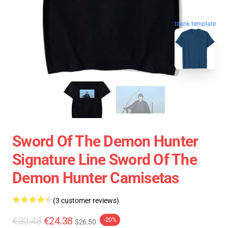
blank template
Sword Of The Demon Hunter
Signature Line Sword Of The
Demon Hunter Camisetas
(3 customer reviews)
€30.48
€24.38
-20%
$26.50