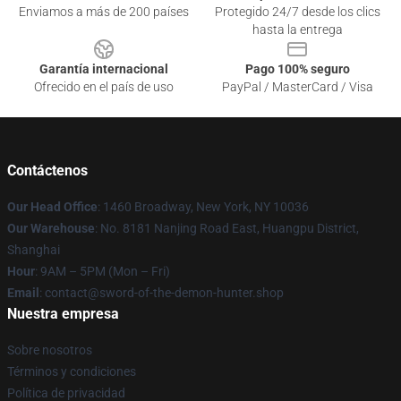
Enviamos a más de 200 países
Protegido 24/7 desde los clics
hasta la entrega
Garantía internacional
Pago 100% seguro
Ofrecido en el país de uso
PayPal / MasterCard / Visa
Contáctenos
Our Head Office
: 1460 Broadway, New York, NY 10036
Our Warehouse
: No. 8181 Nanjing Road East, Huangpu District,
Shanghai
Hour
: 9AM – 5PM (Mon – Fri)
Email
: contact@sword-of-the-demon-hunter.shop
Nuestra empresa
Sobre nosotros
Términos y condiciones
Política de privacidad