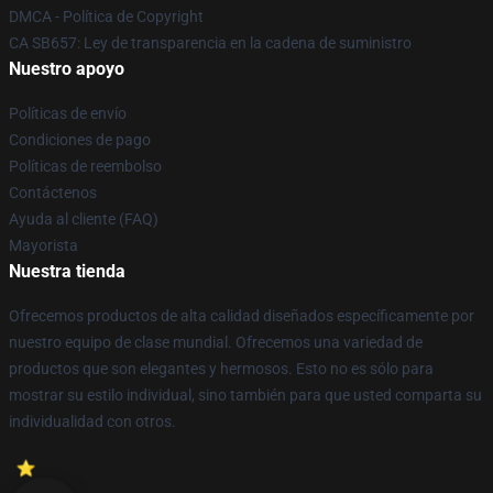
DMCA - Política de Copyright
CA SB657: Ley de transparencia en la cadena de suministro
Nuestro apoyo
Políticas de envío
Condiciones de pago
Políticas de reembolso
Contáctenos
Ayuda al cliente (FAQ)
Mayorista
Nuestra tienda
Ofrecemos productos de alta calidad diseñados específicamente por
nuestro equipo de clase mundial. Ofrecemos una variedad de
productos que son elegantes y hermosos. Esto no es sólo para
mostrar su estilo individual, sino también para que usted comparta su
individualidad con otros.