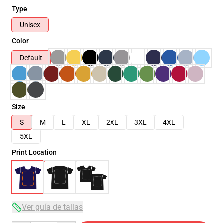
Type
Unisex
Color
Default
Size
S
M
L
XL
2XL
3XL
4XL
5XL
Print Location
Ver guía de tallas