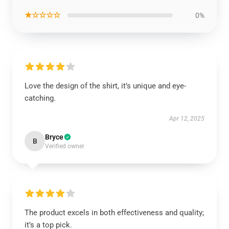
★☆☆☆☆
0%
Love the design of the shirt, it’s unique and eye-
catching.
Apr 12, 2025
Bryce
B
Verified owner
The product excels in both effectiveness and quality;
it’s a top pick.