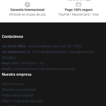
Garantía internacional
Pago 100% seguro
Ofrecido en el país de uso
PayPal / MasterCard / Visa
Contáctenos
Our Head Office
: 1460 Broadway, New York, NY 10036
Our Warehouse
: No. 8181 Nanjing Road East, Huangpu District,
Shanghai
Hour
: 9AM – 5PM (Mon – Fri)
Email
: contact@sword-of-the-demon-hunter.shop
Nuestra empresa
Sobre nosotros
Términos y condiciones
Política de privacidad
DMCA - Política de Copyright