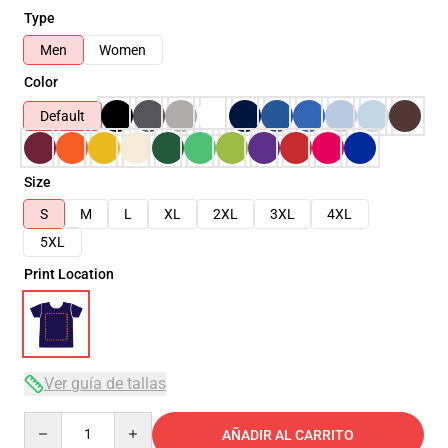
Type
Men
Women
Color
Default
Size
S
M
L
XL
2XL
3XL
4XL
5XL
Print Location
Ver guía de tallas
Quantity
AÑADIR AL CARRITO