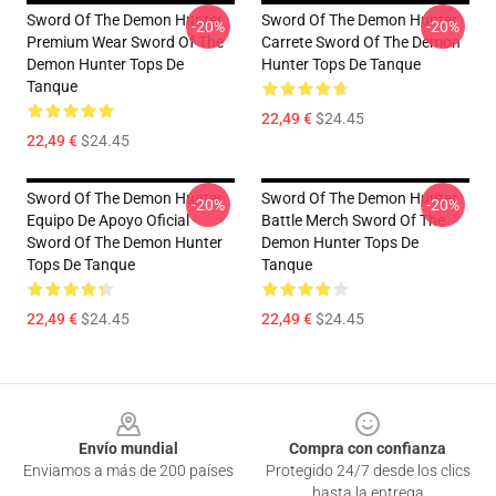
Sword Of The Demon Hunter
Sword Of The Demon Hunter
-20%
-20%
Premium Wear Sword Of The
Carrete Sword Of The Demon
Demon Hunter Tops De
Hunter Tops De Tanque
Tanque
22,49 €
$24.45
22,49 €
$24.45
Sword Of The Demon Hunter
Sword Of The Demon Hunter
-20%
-20%
Equipo De Apoyo Oficial
Battle Merch Sword Of The
Sword Of The Demon Hunter
Demon Hunter Tops De
Tops De Tanque
Tanque
22,49 €
$24.45
22,49 €
$24.45
Footer
Envío mundial
Compra con confianza
Enviamos a más de 200 países
Protegido 24/7 desde los clics
hasta la entrega