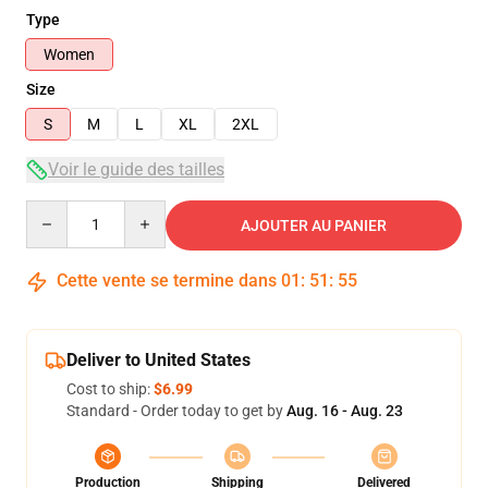
Type
Women
Size
S
M
L
XL
2XL
Voir le guide des tailles
Quantity
AJOUTER AU PANIER
Cette vente se termine dans
01
:
51
:
54
Deliver to United States
Cost to ship:
$6.99
Standard - Order today to get by
Aug. 16 - Aug. 23
Production
Shipping
Delivered