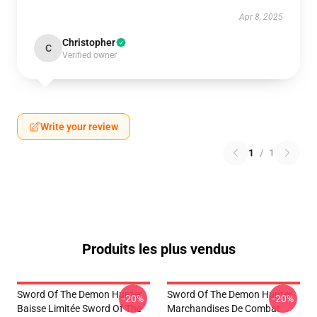
Apr 8, 2025
Christopher
C
Verified owner
Write your review
1
/
1
Produits les plus vendus
Sword Of The Demon Hunter
Sword Of The Demon Hunter
-20%
-20%
Baisse Limitée Sword Of The
Marchandises De Combat