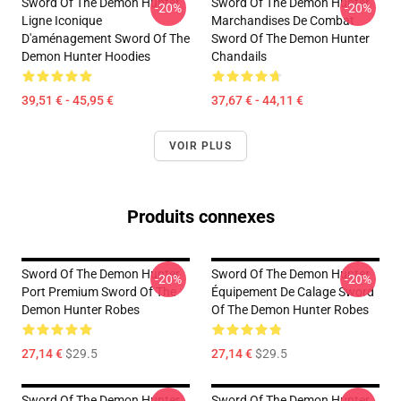
Sword Of The Demon Hunter
Sword Of The Demon Hunter
-20%
-20%
Ligne Iconique
Marchandises De Combat
D'aménagement Sword Of The
Sword Of The Demon Hunter
Demon Hunter Hoodies
Chandails
39,51 € - 45,95 €
37,67 € - 44,11 €
VOIR PLUS
Produits connexes
Sword Of The Demon Hunter
Sword Of The Demon Hunter
-20%
-20%
Port Premium Sword Of The
Équipement De Calage Sword
Demon Hunter Robes
Of The Demon Hunter Robes
27,14 €
$29.5
27,14 €
$29.5
Sword Of The Demon Hunter
Sword Of The Demon Hunter