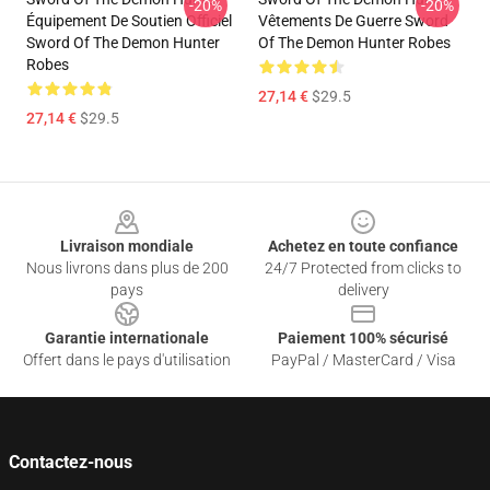
-20%
-20%
Équipement De Soutien Officiel
Vêtements De Guerre Sword
Sword Of The Demon Hunter
Of The Demon Hunter Robes
Robes
27,14 €
$29.5
27,14 €
$29.5
Footer
Livraison mondiale
Achetez en toute confiance
Nous livrons dans plus de 200
24/7 Protected from clicks to
pays
delivery
Garantie internationale
Paiement 100% sécurisé
Offert dans le pays d'utilisation
PayPal / MasterCard / Visa
Contactez-nous