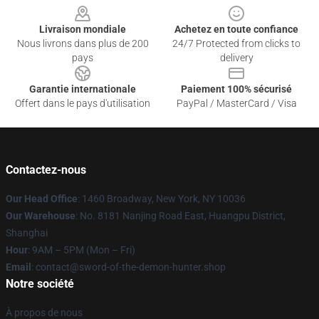
Livraison mondiale
Achetez en toute confiance
Nous livrons dans plus de 200
24/7 Protected from clicks to
pays
delivery
Garantie internationale
Paiement 100% sécurisé
Offert dans le pays d'utilisation
PayPal / MasterCard / Visa
Contactez-nous
Our Head Office
: 1460 Broadway, New York, NY 10036
Our Warehouse
: No. 8181 Nanjing Road East, Huangpu District,
Shanghai
Hour
: 9AM – 5PM (Mon – Fri)
Email
: contact@sword-of-the-demon-hunter.shop
Notre société
À propos de nous