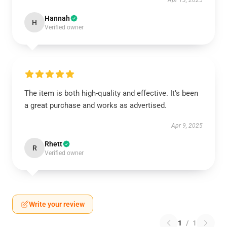
Apr 13, 2025
Hannah
H
Verified owner
The item is both high-quality and effective. It’s been
a great purchase and works as advertised.
Apr 9, 2025
Rhett
R
Verified owner
Write your review
1
/
1