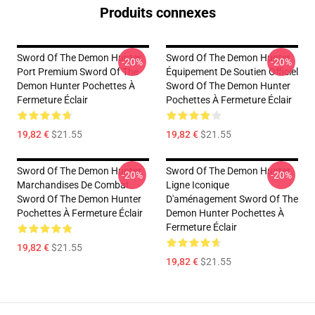
Produits connexes
Sword Of The Demon Hunter
Sword Of The Demon Hunter
-20%
-20%
Port Premium Sword Of The
Équipement De Soutien Officiel
Demon Hunter Pochettes À
Sword Of The Demon Hunter
Fermeture Éclair
Pochettes À Fermeture Éclair
19,82 €
$21.55
19,82 €
$21.55
Sword Of The Demon Hunter
Sword Of The Demon Hunter
-20%
-20%
Marchandises De Combat
Ligne Iconique
Sword Of The Demon Hunter
D'aménagement Sword Of The
Pochettes À Fermeture Éclair
Demon Hunter Pochettes À
Fermeture Éclair
19,82 €
$21.55
19,82 €
$21.55
Footer