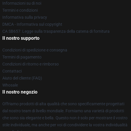
Informazioni su di noi
Termini e condizioni
Informativa sulla privacy
DMCA - Informativa sul copyright
CA SB657: Legge sulla trasparenza della catena di fornitura
Il nostro supporto
Condizioni di spedizione e consegna
Termini di pagamento
Condizioni di ritorno e rimborso
Contattaci
Aiuto del cliente (FAQ)
Whosale
Il nostro negozio
Offriamo prodotti di alta qualità che sono specificamente progettati
dal nostro team di livello mondiale. Forniamo una varietà di prodotti
che sono sia elegante e bella. Questo non è solo per mostrare il vostro
stile individuale, ma anche per voi di condividere la vostra individualità