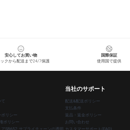
安心してお買い物
国際保証
ックから配送まで24/7保護
使用国で提供
当社のサポート
いて
配送&配送ポリシー
支払条件
ーポリシー
返品・返金ポリシー
著作権ポリシー
お問い合わせ
アSB657: サプライチェーンの透明
カスタマーサポート(FAQ)