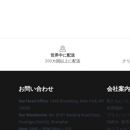
Footer
世界中に配送
200カ国以上に配送
クリ
お問い合わせ
会社案内
Our Head Office
: 1460 Broadway, New York, NY
私たちにつ
10036
利用規約
Our Warehouse
: No. 8181 Nanjing Road East,
プライバシ
Huangpu District, Shanghai
DMCA - 
Hour
: 9AM – 5PM (Mon – Fri)
カリフォルニ