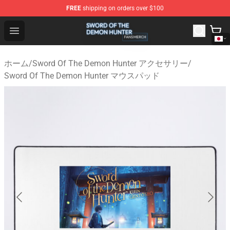
FREE
shipping on orders over $100
Sword Of The Demon Hunter Shop - Official Sword Of T
Open menu
ホーム
/
Sword Of The Demon Hunter アクセサリー
/
Sword Of The Demon Hunter マウスパッド