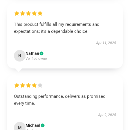
This product fulfills all my requirements and
expectations; it’s a dependable choice.
Apr 11, 2025
Nathan
N
Verified owner
Outstanding performance, delivers as promised
every time.
Apr 9, 2025
Michael
M