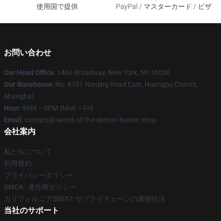
使用国で提供
PayPal / マスターカード / ビザ
お問い合わせ
Our Head Office
: 1460 Broadway, New York, NY 10036
Our Warehouse
: No. 8181 Nanjing Road East, Huangpu District,
Shanghai
Hour
: 9AM – 5PM (Mon – Fri)
Email
: contact@sword-of-the-demon-hunter.shop
会社案内
私たちについて
利用規約
プライバシーポリシー
DMCA - 著作権ポリシー
カリフォルニアSB657: サプライチェーンの透明性法
当社のサポート