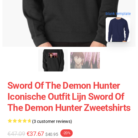
blank template
Sword Of The Demon Hunter
Iconische Outfit Lijn Sword Of
The Demon Hunter Zweetshirts
(3 customer reviews)
€47.09
€37.67
-20%
$40.95