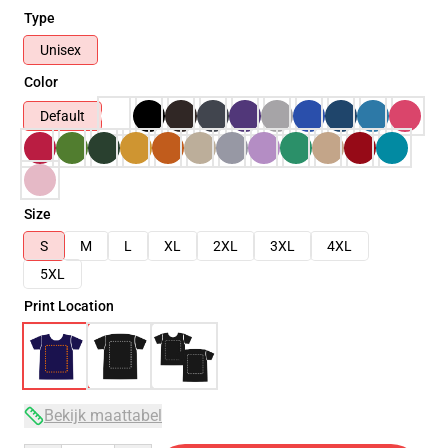
Type
Unisex
Color
Default
Size
S
M
L
XL
2XL
3XL
4XL
5XL
Print Location
Bekijk maattabel