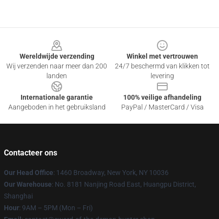
Footer
Wereldwijde verzending
Winkel met vertrouwen
Wij verzenden naar meer dan 200
24/7 beschermd van klikken tot
landen
levering
Internationale garantie
100% veilige afhandeling
Aangeboden in het gebruiksland
PayPal / MasterCard / Visa
Contacteer ons
Our Head Office
: 1460 Broadway, New York, NY 10036
Our Warehouse
: No. 8181 Nanjing Road East, Huangpu District,
Shanghai
Hour
: 9AM – 5PM (Mon – Fri)