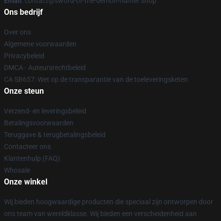
Email
: contact@sword-of-the-demon-hunter.shop
Ons bedrijf
Over ons
Algemene voorwaarden
Privacybeleid
DMCA - Auteursrechtbeleid
CA SB657: Wet op de transparantie van de toeleveringsketen
Onze steun
Verzend- en leveringsbeleid
Betalingsvoorwaarden
Teruggave & terugbetalingsbeleid
Contacteer ons
Klantenhulp (FAQ)
Whosale
Onze winkel
Wij bieden hoogwaardige producten die speciaal zijn ontworpen door
ons team van wereldklasse. Wij bieden een verscheidenheid aan