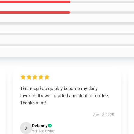
This mug has quickly become my daily
favorite. It’s well crafted and ideal for coffee.
Thanks a lot!
Apr 12, 2025
Delaney
D
Verified owner