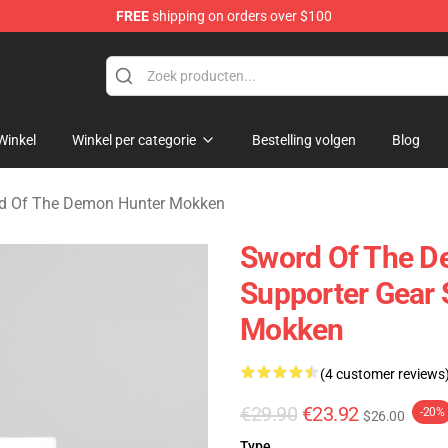
FREE
shipping on orders over $100
 The Demon Hunter Merchandise Store
Winkel
Winkel per categorie
Bestelling volgen
Blog
d Of The Demon Hunter Mokken
Sword Of The De
Supporter Gear
Mokken
(4 customer reviews
€29.90
€23.92
-20%
$26.00
Type