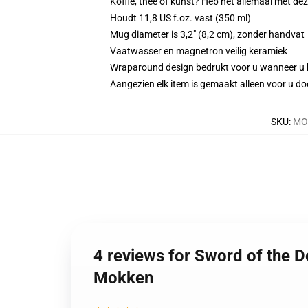
Koffie, thee of kunst? Heb het allemaal met d
Houdt 11,8 US f.oz. vast (350 ml)
Mug diameter is 3,2" (8,2 cm), zonder handvat
Vaatwasser en magnetron veilig keramiek
Wraparound design bedrukt voor u wanneer u 
Aangezien elk item is gemaakt alleen voor u doo
SKU
:
MO
4 reviews for Sword of the 
Mokken