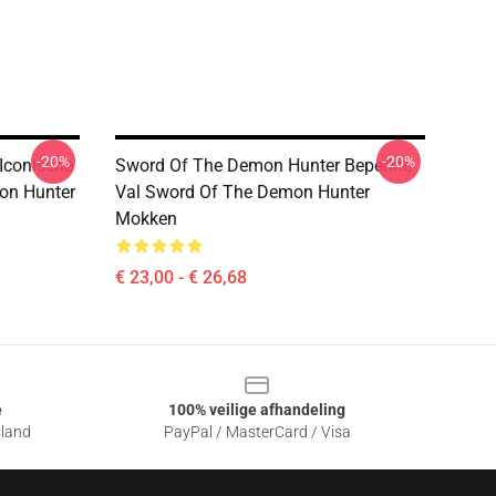
-20%
-20%
Iconische
Sword Of The Demon Hunter Beperkte
mon Hunter
Val Sword Of The Demon Hunter
Mokken
€ 23,00 - € 26,68
e
100% veilige afhandeling
sland
PayPal / MasterCard / Visa