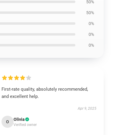
50%
50%
0%
0%
0%
First-rate quality, absolutely recommended,
and excellent help.
Apr 9, 2025
Olivia
O
Verified owner