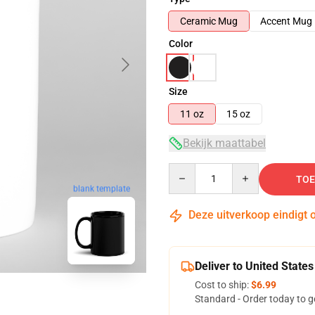
Ceramic Mug
Accent Mug
Color
Size
11 oz
15 oz
Bekijk maattabel
Quantity
TOE
blank template
Deze uitverkoop eindigt 
Deliver to United States
Cost to ship:
$6.99
Standard - Order today to g