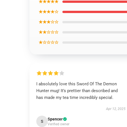
★★★★★
★★★★☆
★★★☆☆
★★☆☆☆
★☆☆☆☆
I absolutely love this Sword Of The Demon
Hunter mug! It’s prettier than described and
has made my tea time incredibly special.
Apr 12, 2025
Spencer
S
Verified owner