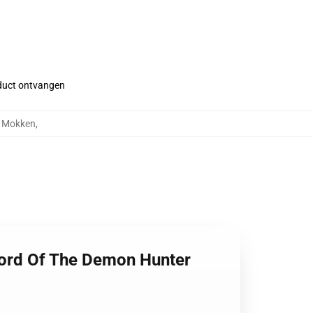
roduct ontvangen
r Mokken
,
word Of The Demon Hunter