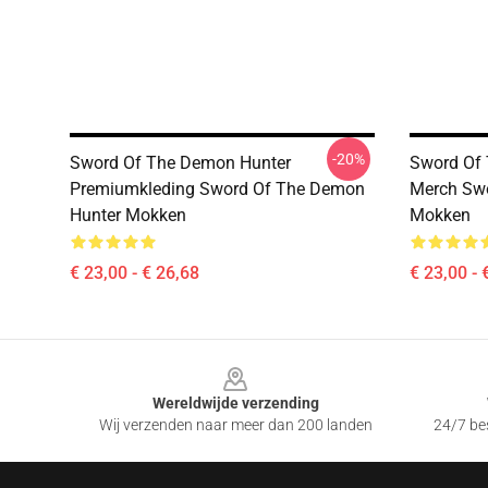
-20%
Sword Of The Demon Hunter
Sword Of 
Premiumkleding Sword Of The Demon
Merch Sw
Hunter Mokken
Mokken
€ 23,00 - € 26,68
€ 23,00 - 
Footer
Wereldwijde verzending
Wij verzenden naar meer dan 200 landen
24/7 bes