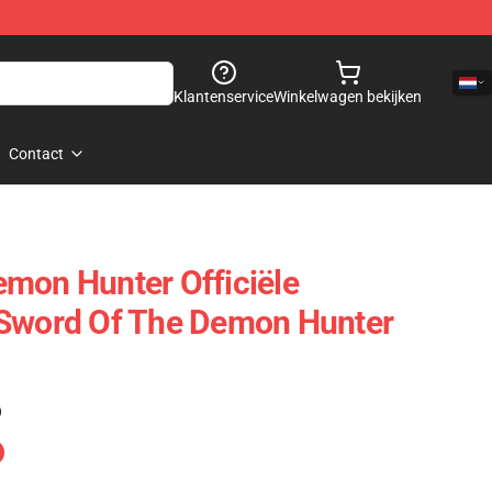
Klantenservice
Winkelwagen bekijken
Contact
mon Hunter Officiële
 Sword Of The Demon Hunter
)