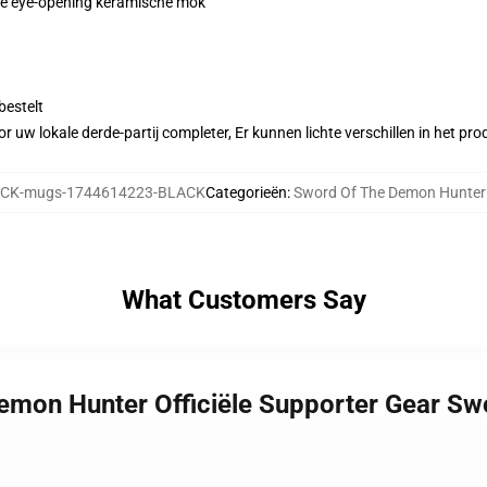
eze eye-opening keramische mok
bestelt
r uw lokale derde-partij completer, Er kunnen lichte verschillen in het p
CK-mugs-1744614223-BLACK
Categorieën
:
Sword Of The Demon Hunte
What Customers Say
Demon Hunter Officiële Supporter Gear S