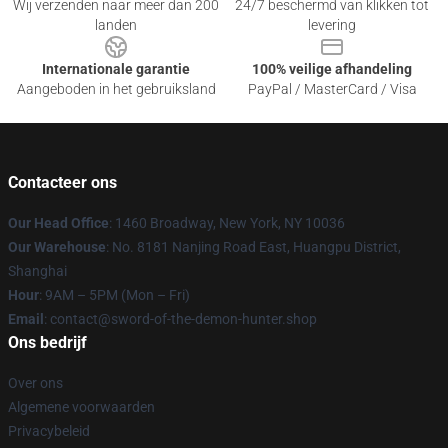
Wij verzenden naar meer dan 200
24/7 beschermd van klikken tot
landen
levering
Internationale garantie
100% veilige afhandeling
Aangeboden in het gebruiksland
PayPal / MasterCard / Visa
Contacteer ons
Our Head Office
: 1460 Broadway, New York, NY 10036
Our Warehouse
: No. 8181 Nanjing Road East, Huangpu District,
Shanghai
Hour
: 9AM – 5PM (Mon – Fri)
Email
: contact@sword-of-the-demon-hunter.shop
Ons bedrijf
Over ons
Algemene voorwaarden
Privacybeleid