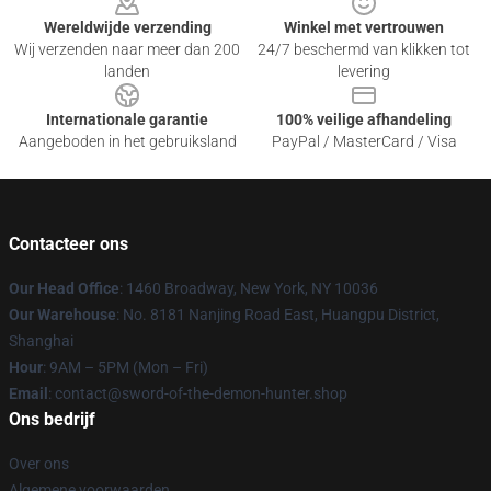
Wereldwijde verzending
Winkel met vertrouwen
Wij verzenden naar meer dan 200
24/7 beschermd van klikken tot
landen
levering
Internationale garantie
100% veilige afhandeling
Aangeboden in het gebruiksland
PayPal / MasterCard / Visa
Contacteer ons
Our Head Office
: 1460 Broadway, New York, NY 10036
Our Warehouse
: No. 8181 Nanjing Road East, Huangpu District,
Shanghai
Hour
: 9AM – 5PM (Mon – Fri)
Email
: contact@sword-of-the-demon-hunter.shop
Ons bedrijf
Over ons
Algemene voorwaarden