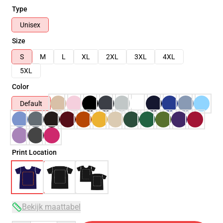
Type
Unisex
Size
S
M
L
XL
2XL
3XL
4XL
5XL
Color
Default
Print Location
Bekijk maattabel